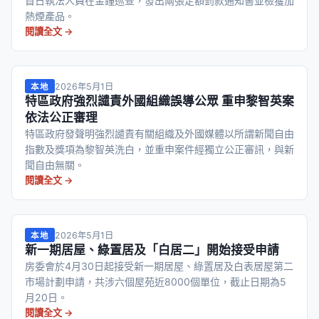
首日執法人員在金鐘巡查，發出兩張定額罰款通知書並檢獲加
熱煙產品。
閱讀全文 →
2026年5月1日
本地
特區政府強烈譴責外國組織誤導公眾 重申黎智英案
依法公正審理
特區政府發聲明強烈譴責有關組織及外國媒體以所謂新聞自由
指數及獎項為黎智英洗白，並重申案件經獨立公正審訊，與新
聞自由無關。
閱讀全文 →
2026年5月1日
本地
新一期居屋、綠置居及「白居二」開始接受申請
房委會於4月30日起接受新一期居屋、綠置居及白表居屋第二
市場計劃申請，共涉六個屋苑近8000個單位，截止日期為5
月20日。
閱讀全文 →