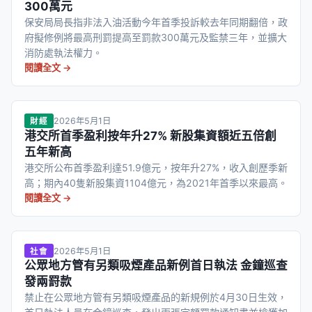
300萬元
保安局局長指非法入油活動今年首季投訴較去年同期翻倍，政
府擬修例將最高刑罰提高至罰款300萬元及監禁三年，並擴大
消防處執法權力。
閱讀全文 →
2026年5月1日
財經
港交所首季盈利按年升27% 新股集資額近五倍創
五年新高
港交所公布首季盈利達51.9億元，按年升27%，收入創歷季新
高；期內40隻新股集資1104億元，為2021年首季以來最高。
閱讀全文 →
2026年5月1日
社會
公眾地方管有另類吸煙產品新例首日執法 金鐘巡查
發兩罸款
禁止在公眾地方管有另類吸煙產品的新規例於4月30日生效，