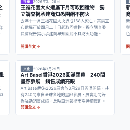
2026年3月29日
社會
之
王福花園大火遺屬下月可取回遺物 獨
襲
立調查揭承建商知悉圍網不防火
去年十一月王福花園大火造成168人死亡，當局宣
新
布遺屬可於四月二十日起取回遺物。獨立調查委
與
年
員會報告揭示承建商早知圍網不具防火功能。
色
十
意
全
。
閱讀全文 →
閱
2026年3月29日
文化
批
Art Basel香港2026圓滿閉幕 240間
畫廊參展 銷售成績亮眼
元
Art Basel香港2026展會於3月29日圓滿閉幕，共
施以
有240間來自全球各地的畫廊參展，展會期間錄
。
得強勁銷售成績，反映亞洲藝術市場持續復甦。
閱讀全文 →