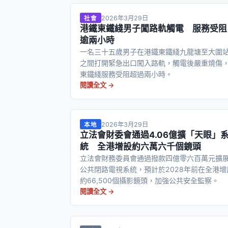
2026年3月29日
社會
港鐵東鐵綫男子闖路軌觸電 服務受阻
逾兩小時
一名三十五歲男子在港鐵東鐵綫九龍塘至大圍
之間打開緊急出口闖入路軌，觸電後嚴重燒傷
東鐵綫服務受阻超過兩小時。
閱讀全文 →
2026年3月29日
本地
立法會財委會通過4.06億擴「天眼」
統 全港增設約六萬六千個鏡頭
立法會財務委員會通過撥款四億零六百萬元擴
公共閉路電視系統，預計於2028年前在全港增
約66,500個攝影鏡頭，加強公共安全監察。
閱讀全文 →