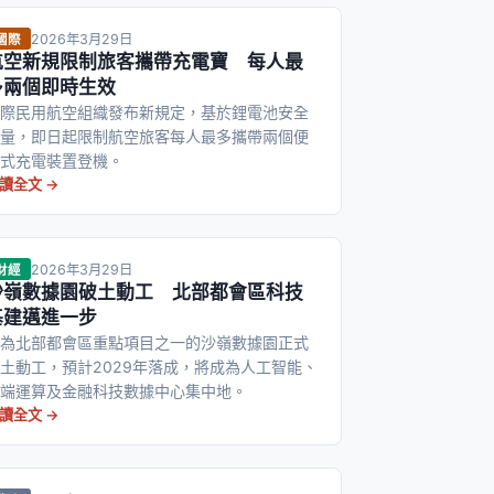
2026年3月29日
國際
航空新規限制旅客攜帶充電寶 每人最
多兩個即時生效
際民用航空組織發布新規定，基於鋰電池安全
量，即日起限制航空旅客每人最多攜帶兩個便
式充電裝置登機。
讀全文 →
2026年3月29日
財經
沙嶺數據園破土動工 北部都會區科技
基建邁進一步
為北部都會區重點項目之一的沙嶺數據園正式
土動工，預計2029年落成，將成為人工智能、
端運算及金融科技數據中心集中地。
讀全文 →