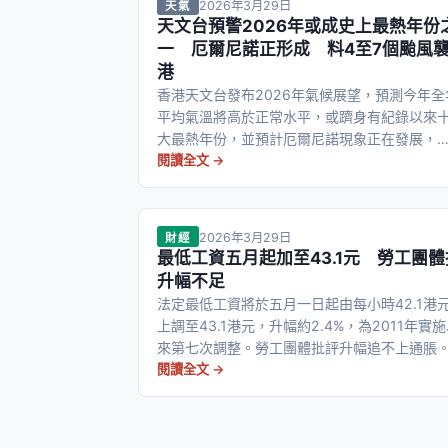
2026年3月29日
天氣
天文台預警2026年或成史上最熱年份
一 厄爾尼諾正形成 料4至7個颱風
港
香港天文台發布2026年氣候展望，預測今年全
平均氣溫將高於正常水平，或躋身有紀錄以來
大最熱年份，並預計厄爾尼諾現象正在發展，
年或有4至7個熱帶氣旋進入本港500公里範圍
閱讀全文 →
2026年3月29日
財經
最低工資五月起加至43.1元 勞工團體
升幅不足
法定最低工資將於五月一日起由每小時42.1港
上調至43.1港元，升幅約2.4%，為2011年實
來第七次調整。勞工團體批評升幅追不上通脹
閱讀全文 →