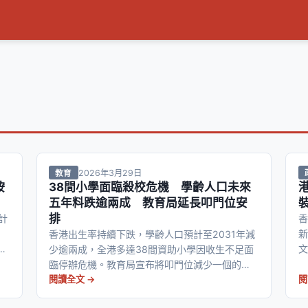
2026年3月29日
教育
按
38間小學面臨殺校危機 學齡人口未來
五年料跌逾兩成 教育局延長叩門位安
排
計
香
新
香港出生率持續下跌，學齡人口預計至2031年減
動
文
少逾兩成，全港多達38間資助小學因收生不足面
界
臨停辦危機。教育局宣布將叩門位減少一個的安
排延長三個學年，並容許合併學校可免殺校一
閱讀全文 →
閱
次。