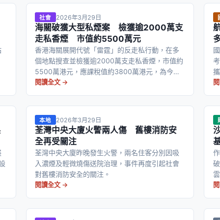
2026年3月29日
社會
海關破獲大型私煙案 檢獲逾2000萬支
走私香煙 市值約5500萬元
站
香港海關展開代號「雷霆」的反走私行動，在多
國
，
個地點搜查並檢獲逾2000萬支走私香煙，市值約
考
5500萬港元，應課稅值約3800萬港元，為今年
攜
最大規模的私煙案件。
閱讀全文 →
閱
2026年3月29日
本地
系
荃灣中央大廈火警兩人傷 舊樓消防安
全再受關注
展
荃灣中央大廈昨晚發生火警，兩名住客分別因吸
作
設
入濃煙及輕微燒傷送院治理，事件再度引起社會
破
對舊樓消防安全的關注。
雲
閱讀全文 →
閱