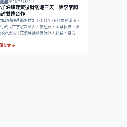
2026年3月29日
政治
新加坡總理黃循財訪港三天 與李家超
商討雙邊合作
加坡總理黃循財於3月26日至28日訪問香港，
行政長官李家超會面，就經貿、金融科技、綠
經濟及人才交流等議題進行深入討論，雙方同
加強多領域合作。
讀全文 →