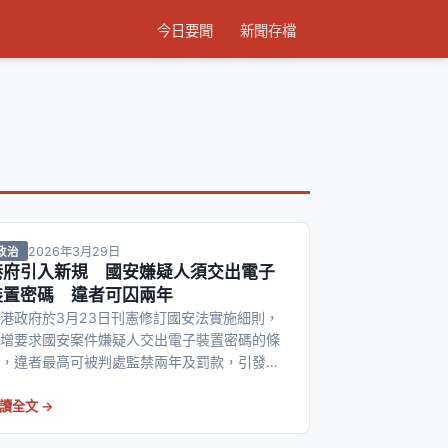
今日要聞
新聞存檔
2026年3月29日
政治
港府引入新規 國安嫌疑人須交出電子
裝置密碼 違者可囚兩年
港政府於3月23日刊憲修訂國安法實施細則，
增要求國安案件嫌疑人交出電子裝置密碼的條
，違者最高可被判處監禁兩年及罰款，引發各
廣泛關注。
讀全文 →