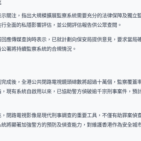
注
表示關注，指出大規模擴展監察系統需要充分的法律保障及獨立
進行全面的私隱影響評估，並公開評估報告供公眾查閱。
署回應傳媒查詢時表示，已就計劃向保安局提供意見，要求當局
員公署將持續監察系統的合規情況。
劃完成後，全港公共閉路電視鏡頭總數將超過十萬個，監察覆蓋
指，現有系統自啟用以來，已協助警方偵破逾千宗刑事案件，預
充，閉路電視影像是現代刑事調查的重要工具，不僅有助罪案偵
系統將顯著加強警方的預防及偵查能力，對維護香港作為安全城