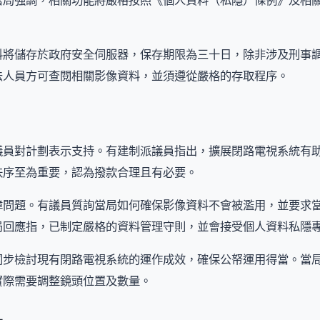
當局強調，相關功能將嚴格按照《個人資料（私隱）條例》及相
料將儲存於政府安全伺服器，保存期限為三十日，除非涉及刑事
法人員方可查閱相關影像資料，並須遵從嚴格的存取程序。
議員對計劃表示支持。有建制派議員指出，擴展閉路電視系統有
秩序至為重要，認為撥款合理且有必要。
障問題。有議員質詢當局如何確保影像資料不會被濫用，並要求
局回應指，已制定嚴格的資料管理守則，並會接受個人資料私隱
同步檢討現有閉路電視系統的運作成效，確保公帑運用得當。當
實際需要調整鏡頭位置及數量。