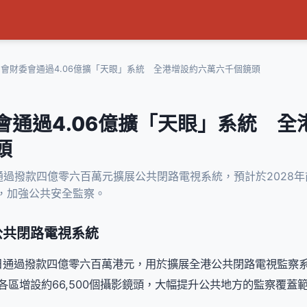
會財委會通過4.06億擴「天眼」系統 全港增設約六萬六千個鏡頭
會通過4.06億擴「天眼」系統 全
頭
過撥款四億零六百萬元擴展公共閉路電視系統，預計於2028
鏡頭，加強公共安全監察。
公共閉路電視系統
日通過撥款四億零六百萬港元，用於擴展全港公共閉路電視監察
港各區增設約66,500個攝影鏡頭，大幅提升公共地方的監察覆蓋