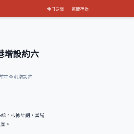
今日要聞
新聞存檔
港增設約六
年前在全港增設約
系統。根據計劃，當局
範圍。