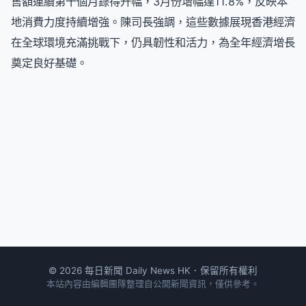
售額連續第十個月錄得升幅，3月份增幅達11.8%，反映本
地消費力度持續增強。陳司長強調，這些數據展現香港經濟
在全球環境充滿挑戰下，仍具韌性和活力，為全年經濟增長
奠定良好基礎。
© 2026 每日新聞 Daily News HK．保留所有權利
本站內容由編輯團隊整理自公開新聞資訊，僅供參考。