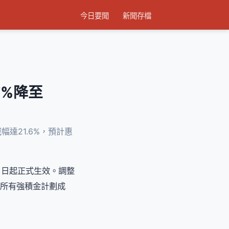
今日要聞
新聞存檔
7%降至
幅達21.6%，預計惠
1日起正式生效。調整
全港所有強積金計劃成