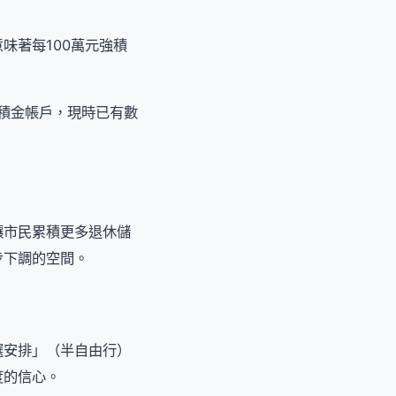
味著每100萬元強積
強積金帳戶，現時已有數
讓市民累積更多退休儲
步下調的空間。
選安排」（半自由行）
度的信心。