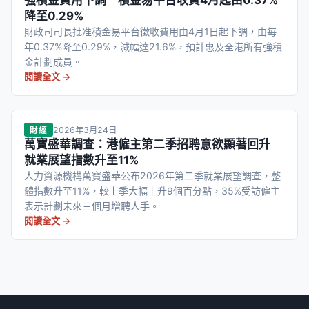
強積金費用下調 積金易平台收費4月起由0.37%
降至0.29%
財政司司長批准積金易平台徵收費用由4月1日起下調，由每
年0.37%降至0.29%，減幅達21.6%，預計惠及全港所有強積
金計劃成員。
閱讀全文 →
2026年3月24日
財經
萬寶盛華調查：港僱主第二季招聘意欲顯著回升
就業展望指數升至11%
人力資源機構萬寶盛華公布2026年第二季就業展望調查，整
體指數升至11%，較上季大幅上升9個百分點，35%受訪僱主
表示計劃未來三個月增聘人手。
閱讀全文 →