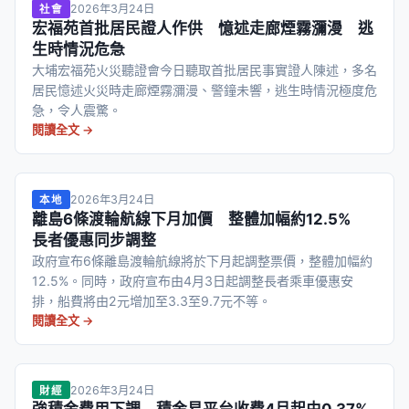
2026年3月24日
社會
宏福苑首批居民證人作供 憶述走廊煙霧瀰漫 逃
生時情況危急
大埔宏福苑火災聽證會今日聽取首批居民事實證人陳述，多名
居民憶述火災時走廊煙霧瀰漫、警鐘未響，逃生時情況極度危
急，令人震驚。
閱讀全文 →
2026年3月24日
本地
離島6條渡輪航線下月加價 整體加幅約12.5%
長者優惠同步調整
政府宣布6條離島渡輪航線將於下月起調整票價，整體加幅約
12.5%。同時，政府宣布由4月3日起調整長者乘車優惠安
排，船費將由2元增加至3.3至9.7元不等。
閱讀全文 →
2026年3月24日
財經