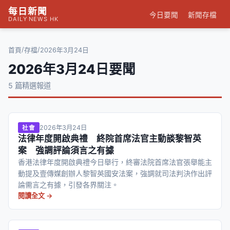
每日新聞
今日要聞
新聞存檔
DAILY NEWS HK
/
/
首頁
存檔
2026年3月24日
2026年3月24日要聞
5 篇精選報道
2026年3月24日
社會
法律年度開啟典禮 終院首席法官主動談黎智英
案 強調評論須言之有據
香港法律年度開啟典禮今日舉行，終審法院首席法官張舉能主
動提及壹傳媒創辦人黎智英國安法案，強調就司法判決作出評
論需言之有據，引發各界關注。
閱讀全文 →