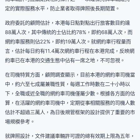
定的實際服務水平，防止業者取得牌照後長期閒置。
政府委託的顧問估計，本港每日點對點出行旅客數目約達
88萬人次，其中傳統的士佔比約78%，即約68萬人次，而
網約車服務則佔22%，即約19萬人次。就網約車行程量而
言，估計每日約有11.4萬次網約車行程在本港完成，反映網
約車已在本港的交通生態中佔有一席之地，不可忽視。
在司機特質方面，顧問調查顯示，目前本港的網約車司機當
中，約六至七成屬兼職性質，每週工作時數在二十小時以
下，全職或近全職的網約車司機僅屬少數。根據各方面的估
算，在活躍的網約車司機中，定期從事相關服務的司機人數
估計不超過三萬人，為日後規管框架的設計提供了重要的市
場規模參考。
就牌照設計，文件建議車輛許可證的總有效期上限為五年，