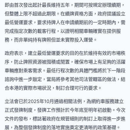
即由首次發出起計最長維持五年，期間可按規定辦理續期，
但整體上限不超過此期限。在續牌資格方面，政府提議設立
最低營運要求，要求持牌人在申請續期前的一定時期內，需
完成指定次數的載客行程，以證明相關車輛確實在提供服
務，而非單純持有牌照但並未實際投入運營。
政府表示，建立最低營運要求的目的在於維持有效的市場秩
序，防止牌照資源被囤積或閒置，確保市場上有足夠的活躍
車輛應對乘客需求。最低行程次數的具體門檻將於下一階段
諮詢中進一步敲定，當局將參考其他司法管轄區的做法，結
合本港的實際市場狀況，制訂合理可行的要求。
立法會已於2025年10月通過相關法例，為網約車服務建立
正式發牌制度，發牌工作預計於今年底至明年初啟動。今次
文件的發布，標誌著政府在規管細則的制訂上取得進一步進
展，為整個發牌制度的落地實施奠定更清晰的政策基礎。