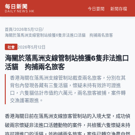
每日新聞
今日要聞
新聞存檔
DAILY NEWS HK
/
/
首頁
2026年5月12日
海關於落馬洲支線管制站檢獲6隻非法進口活貓 拘捕兩名旅客
2026年5月12日
社會
海關於落馬洲支線管制站檢獲6隻非法進口
活貓 拘捕兩名旅客
香港海關在落馬洲支線管制站截查兩名旅客，分別在其
背包內發現各藏有三隻活貓，懷疑未持有效許可證進
口，六隻貓估計市值約六萬元，兩名旅客被捕，案件轉
交漁護署跟進。
香港海關日前在落馬洲支線旅客管制站的入境大堂，成功偵
破兩宗懷疑非法進口活體動物的案件，共檢獲六隻懷疑未持
許可證進口的活貓，並拘捕兩名旅客，案件已轉交漁農自然