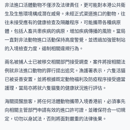
非法進口活體動物不僅涉及法律責任，更可能對本港公共衛
生及生態環境構成潛在威脅。未經正式渠道進口的動物，往
往未接受應有的健康檢查及隔離程序，可能攜帶各種病原
體，包括人畜共患疾病的病原，增加疾病傳播的風險。當局
一直對非法動物進口活動保持高度警覺，並透過加強管制站
的入境檢查力度，遏制相關違規行為。
兩名被捕人士已被移交相關部門接受調查，案件將按相關法
例就非法進口動物的罪行提出追究。漁護署表示，六隻活貓
已被妥善安置，並將根據既定動物福利及防疫程序接受適當
護理，當局亦將就六隻貓隻的健康狀況進行評估。
海關提醒旅客，將任何活體動物攜帶入境香港前，必須事先
向相關主管部門申請有效的進口許可證，並確保符合一切規
定，切勿以身試法，否則將面對嚴重的法律後果。