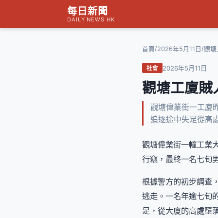
每日新聞
DAILY NEWS HK
/
/
首頁
2026年5月11日
觀塘
2026年5月11日
社會
觀塘工廈賊
觀塘偉業街一工廈
追逐途中失足從高
觀塘偉業街一幢工業
行竊，最終一名七旬
根據警方的初步調查
逃走。一名年逾七旬
足，從大廈的高處墮