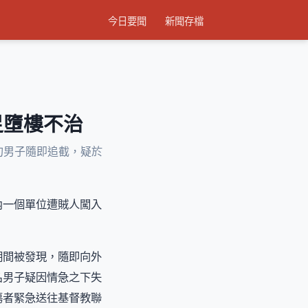
今日要聞
新聞存檔
足墮樓不治
旬男子隨即追截，疑於
內一個單位遭賊人闖入
期間被發現，隨即向外
名男子疑因情急之下失
傷者緊急送往基督教聯