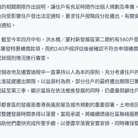
離的相關期限作出說明，讓住戶有充足時間作出個人規劃及準備
年先後向受影響住戶發出法定通知，要求住戶按階段分批遷出，有關
的通知。
，截至今年四月中旬，洪水橋╱厦村新發展區第二期約有560戶
已獲發特惠補償款項，而約240戶經評估後被確認不符合申領補償
或就個別情況進行審查。
整個收地及遷置過程中一直秉持以人為本的原則，充分考慮住戶
批准延遲遷出期限。以益源村為例，部分住戶的最終遷出期限已
則延至第三季，顯示當局在依法推進發展的同時，仍盡量照顧住
部都會區的發展是香港長遠房屋及城市規劃的重要部署，土地收
保整體發展時間表得以落實。當局承諾，將繼續透過社區聯絡服
協助他們盡快完成所需手續，以便盡早落實安置安排，同時確保