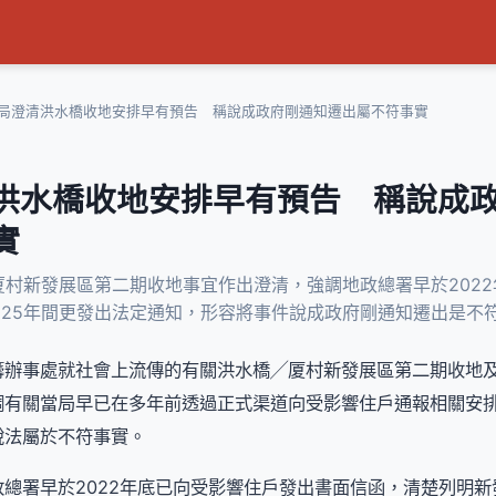
局澄清洪水橋收地安排早有預告 稱說成政府剛通知遷出屬不符事實
洪水橋收地安排早有預告 稱說成
實
村新發展區第二期收地事宜作出澄清，強調地政總署早於202
2025年間更發出法定通知，形容將事件說成政府剛通知遷出是不
籌辦事處就社會上流傳的有關洪水橋╱厦村新發展區第二期收地
調有關當局早已在多年前透過正式渠道向受影響住戶通報相關安
說法屬於不符事實。
總署早於2022年底已向受影響住戶發出書面信函，清楚列明