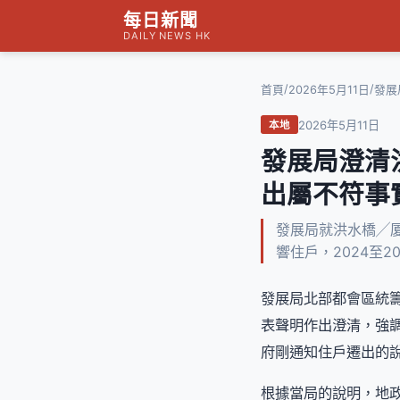
每日新聞
DAILY NEWS HK
/
/
首頁
2026年5月11日
發展
2026年5月11日
本地
發展局澄清
出屬不符事
發展局就洪水橋╱厦
響住戶，2024至
發展局北部都會區統
表聲明作出澄清，強
府剛通知住戶遷出的
根據當局的說明，地政