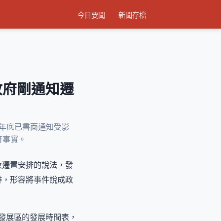
今日要聞
新聞存檔
政府剛通知遷
2年底已書面通知受影
符事實。
及遷置安排的說法，發
排，形容將事件說成政
新發展區的發展時間表，