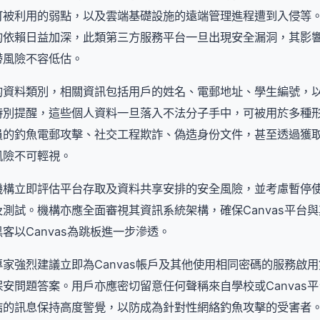
可被利用的弱點，以及雲端基礎設施的遠端管理進程遭到入侵等
的依賴日益加深，此類第三方服務平台一旦出現安全漏洞，其影
帶風險不容低估。
的資料類別，相關資訊包括用戶的姓名、電郵地址、學生編號，
特別提醒，這些個人資料一旦落入不法分子手中，可被用於多種
員的釣魚電郵攻擊、社交工程欺詐、偽造身份文件，甚至透過獲
風險不可輕視。
響機構立即評估平台存取及資料共享安排的安全風險，並考慮暫停使用
測試。機構亦應全面審視其資訊系統架構，確保Canvas平台
客以Canvas為跳板進一步滲透。
家強烈建議立即為Canvas帳戶及其他使用相同密碼的服務啟
安問題答案。用戶亦應密切留意任何聲稱來自學校或Canvas
結的訊息保持高度警覺，以防成為針對性網絡釣魚攻擊的受害者