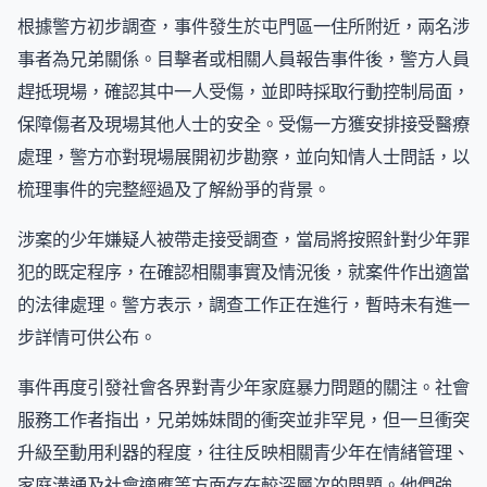
根據警方初步調查，事件發生於屯門區一住所附近，兩名涉
事者為兄弟關係。目擊者或相關人員報告事件後，警方人員
趕抵現場，確認其中一人受傷，並即時採取行動控制局面，
保障傷者及現場其他人士的安全。受傷一方獲安排接受醫療
處理，警方亦對現場展開初步勘察，並向知情人士問話，以
梳理事件的完整經過及了解紛爭的背景。
涉案的少年嫌疑人被帶走接受調查，當局將按照針對少年罪
犯的既定程序，在確認相關事實及情況後，就案件作出適當
的法律處理。警方表示，調查工作正在進行，暫時未有進一
步詳情可供公布。
事件再度引發社會各界對青少年家庭暴力問題的關注。社會
服務工作者指出，兄弟姊妹間的衝突並非罕見，但一旦衝突
升級至動用利器的程度，往往反映相關青少年在情緒管理、
家庭溝通及社會適應等方面存在較深層次的問題。他們強