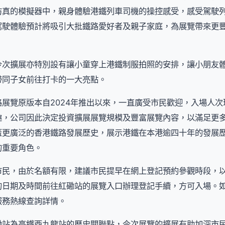
仿真的模擬器中，親身體驗港鐵列車司機的操控感受，感受駕駛
駕駛體驗預計將吸引大批鐵路愛好者及親子家庭，為展覽帶來更
今次擴展亦特別設有讓小童穿上港鐵制服拍照的安排，讓小朋友
帶同子女前往打卡的一大亮點。
展覽原版本自2024年推出以來，一直廣受市民歡迎，入場人
趣，公司因此決定投資擴展展覽規模及豐富展覽內容，以滿足更
蓋更廣泛的香港鐵路發展歷史，展示港鐵在本港逾四十年的發展
的重要角色。
市民，由於名額有限，建議市民提早在網上登記預約參觀時段，
的日期及時間前往紅磡站的展覽入口辦理登記手續，方可入場。
服務熱線查詢詳情。
磡站為高鐵西九龍站的歷史關聯點，今次展覽的擴展有助加深市