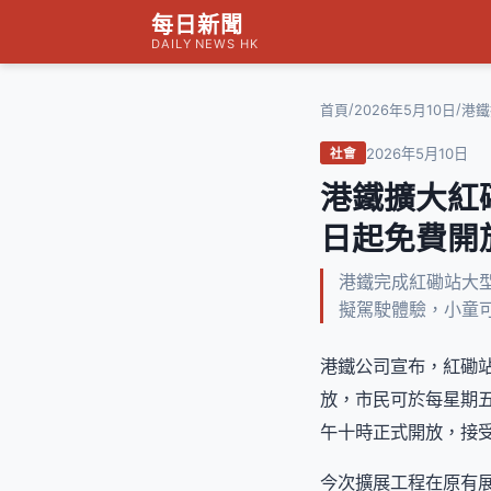
每日新聞
DAILY NEWS HK
/
/
首頁
2026年5月10日
港鐵
2026年5月10日
社會
港鐵擴大紅
日起免費開
港鐵完成紅磡站大
擬駕駛體驗，小童可
港鐵公司宣布，紅磡站
放，市民可於每星期五
午十時正式開放，接
今次擴展工程在原有