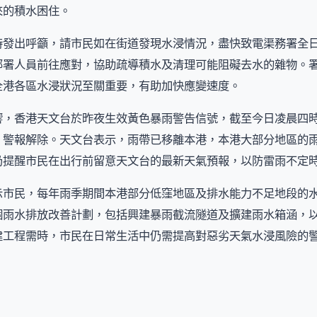
來的積水困住。
時發出呼籲，請市民如在街道發現水浸情況，盡快致電渠務署全
部署人員前往應對，協助疏導積水及清理可能阻礙去水的雜物。
全港各區水浸狀況至關重要，有助加快應變速度。
響，香港天文台於昨夜生效黃色暴雨警告信號，截至今日凌晨四
，警報解除。天文台表示，雨帶已移離本港，本港大部分地區的
仍提醒市民在出行前留意天文台的最新天氣預報，以防雷雨不定
示市民，每年雨季期間本港部分低窪地區及排水能力不足地段的
個雨水排放改善計劃，包括興建暴雨截流隧道及擴建雨水箱涵，
建工程需時，市民在日常生活中仍需提高對惡劣天氣水浸風險的