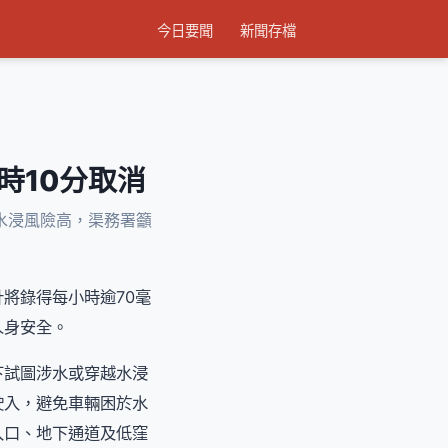
今日要聞
新聞存檔
時10分取消
水浸風險高，渠務署籲
將錄得每小時逾70毫
人身安全。
下試圖涉水或穿越水浸
駛入，避免車輛困於水
入口、地下通道及低窪