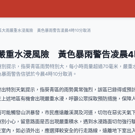
區大雨嚴重水浸風險 黃色暴雨警告凌晨4時10分取消
嚴重水浸風險 黃色暴雨警告凌晨4
特別提示，指葵青區雨勢特別大，每小時雨量超過70毫米，嚴重
暴雨警告信號於今晨4時10分取消。
發出特別天氣提示，指葵青區的雨勢異常強烈，該區已錄得或預計
在上述地區有機會出現嚴重水浸，呼籲公眾採取預防措施，保障
雨可能觸發山洪暴發，市民應遠離溪澗及河道，切勿在惡劣天氣
特別小心，留意路面是否出現嚴重積水，遇到水浸路面切勿強行
在室內，如必須外出，應選擇較安全的行走路線，遠離地下室出