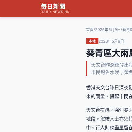
每日新聞
DAILY NEWS HK
/
/
首頁
2026年5月9日
葵青
2026年5月9日
本地
葵青區大雨
天文台昨深夜發出
市民報告水浸；黃色
香港天文台昨日深夜
米的雨量，提醒市民
天文台提醒，強烈暴
地段。駕駛人士亦須
中。行人則應盡量留