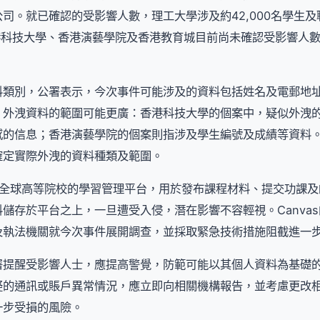
司。就已確認的受影響人數，理工大學涉及約42,000名學生
香港科技大學、香港演藝學院及香港教育城目前尚未確認受影響人
料類別，公署表示，今次事件可能涉及的資料包括姓名及電郵地
，外洩資料的範圍可能更廣：香港科技大學的個案中，疑似外洩
感的信息；香港演藝學院的個案則指涉及學生編號及成績等資料
確定實際外洩的資料種類及範圍。
用於全球高等院校的學習管理平台，用於發布課程材料、提交功課
存於平台之上，一旦遭受入侵，潛在影響不容輕視。Canvas的開發商
及執法機關就今次事件展開調查，並採取緊急技術措施阻截進一
署提醒受影響人士，應提高警覺，防範可能以其個人資料為基礎
疑的通訊或賬戶異常情況，應立即向相關機構報告，並考慮更改
一步受損的風險。