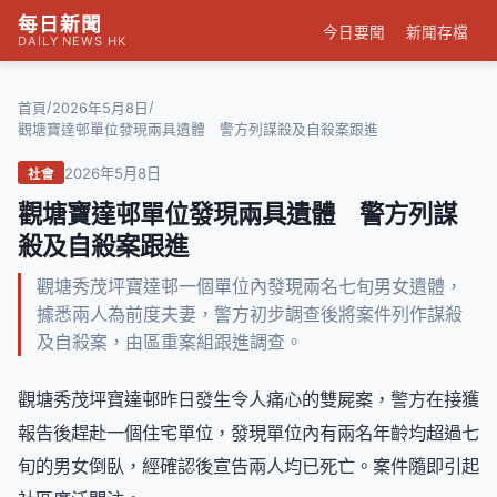
每日新聞
今日要聞
新聞存檔
DAILY NEWS HK
/
/
首頁
2026年5月8日
觀塘寶達邨單位發現兩具遺體 警方列謀殺及自殺案跟進
2026年5月8日
社會
觀塘寶達邨單位發現兩具遺體 警方列謀
殺及自殺案跟進
觀塘秀茂坪寶達邨一個單位內發現兩名七旬男女遺體，
據悉兩人為前度夫妻，警方初步調查後將案件列作謀殺
及自殺案，由區重案組跟進調查。
觀塘秀茂坪寶達邨昨日發生令人痛心的雙屍案，警方在接獲
報告後趕赴一個住宅單位，發現單位內有兩名年齡均超過七
旬的男女倒臥，經確認後宣告兩人均已死亡。案件隨即引起