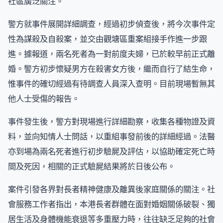
社區廣泛關注。
警方就事件展開詳細調查，經過初步偵查後，將今次事件定
性為謀殺及自殺案，並交由觀塘區重案組接手作進一步跟
進。據報道，兩名死者為一對前度夫婦，已於較早前正式離
婚。警方初步懷疑男方在殺害女方後，繼而自行了結生命，
惟事件的確切經過有待調查人員深入查明。目前現場暫無其
他人士受傷的報告。
事件發生後，警方對現場進行詳細勘察，收集各種物證及資
料，並向知情人士問話，以重組事發前後的詳細經過。法醫
亦到場為兩名死者進行初步驗屍及評估，以協助確定死亡時
間及死因，相關的正式驗屍結果將於日後公布。
案件引發各界對長者精神健康及離異後家庭關係的關注。社
會服務工作者指出，本港長者群體在面對婚姻關係破裂、獨
居生活及身體機能衰退等多重壓力時，往往缺乏足夠的社會