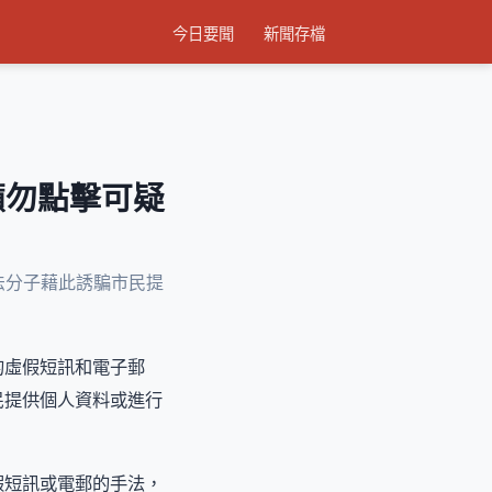
今日要聞
新聞存檔
籲勿點擊可疑
法分子藉此誘騙市民提
的虛假短訊和電子郵
民提供個人資料或進行
假短訊或電郵的手法，