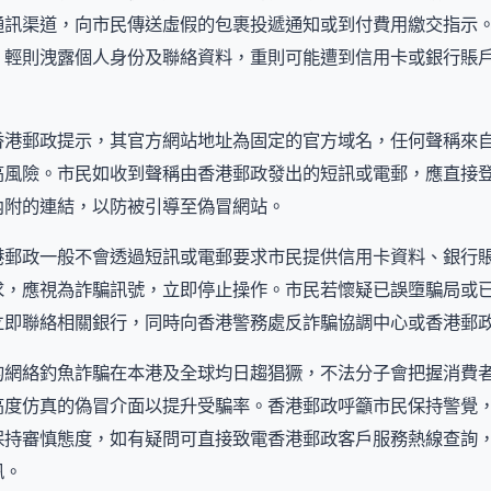
通訊渠道，向市民傳送虛假的包裹投遞通知或到付費用繳交指示
，輕則洩露個人身份及聯絡資料，重則可能遭到信用卡或銀行賬
香港郵政提示，其官方網站地址為固定的官方域名，任何聲稱來
高風險。市民如收到聲稱由香港郵政發出的短訊或電郵，應直接
內附的連結，以防被引導至偽冒網站。
港郵政一般不會透過短訊或電郵要求市民提供信用卡資料、銀行
求，應視為詐騙訊號，立即停止操作。市民若懷疑已誤墮騙局或
立即聯絡相關銀行，同時向香港警務處反詐騙協調中心或香港郵
的網絡釣魚詐騙在本港及全球均日趨猖獗，不法分子會把握消費
高度仿真的偽冒介面以提升受騙率。香港郵政呼籲市民保持警覺
保持審慎態度，如有疑問可直接致電香港郵政客戶服務熱線查詢
訊。