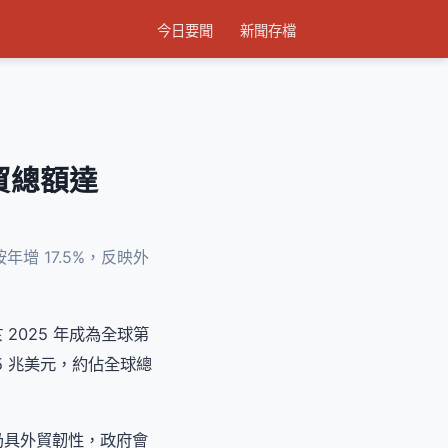
今日要聞
新聞存檔
貿總額達
增 17.5%，反映外
港於 2025 年成為全球第
5 兆美元，約佔全球總
仍具外貿韌性，政府會