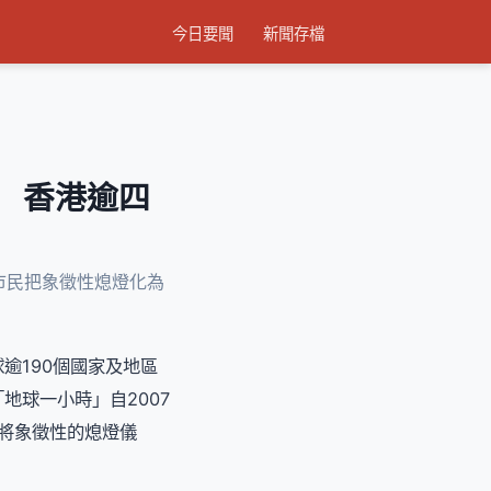
今日要聞
新聞存檔
年 香港逾四
籲市民把象徵性熄燈化為
球逾190個國家及地區
地球一小時」自2007
機將象徵性的熄燈儀