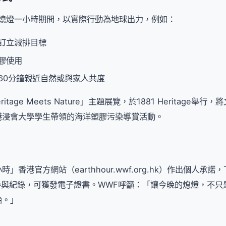
在熄燈一小時期間，以實際行動為地球出力，例如：
訂立減排目標
膠使用
60分鐘親近自然或與家人共度
ritage Meets Nature」主題展覽，於1881 Heritage
港浸會大學學生帶領的海洋塑膠污染導賞活動。
」香港官方網站（earthhour.wwf.org.hk）作出個人承
參與紀錄，可獲發電子證書。WWF呼籲：「讓今晚的熄燈，不只
始。」