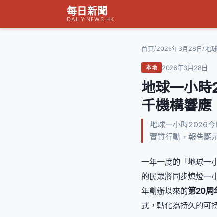
每日新聞
DAILY NEWS HK
/
/
首頁
2026年3月28日
地球
2026年3月28日
本地
地球一小時
千機構響應
地球一小時2026
實質行動，報告顯
一年一度的「地球一小時
的民眾將同步熄燈一小
年創辦以來的
第20周
式，轉化為持久的可