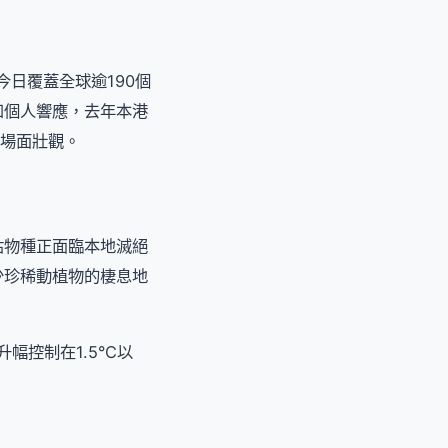
日覆蓋全球逾190個
和個人響應，去年本港
，場面壯觀。
估物種正面臨本地滅絕
少珍稀動植物的棲息地
控制在1.5°C以