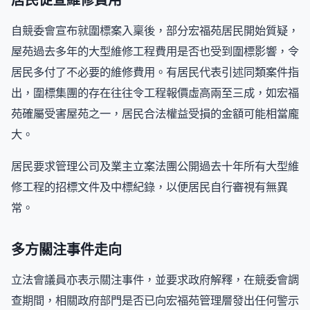
居民促查維修費用
自競委會宣布就圍標案入稟後，部分宏福苑居民開始質疑，
屋苑過去多年的大型維修工程費用是否也受到圍標影響，令
居民多付了不必要的維修費用。有居民代表引述同類案件指
出，圍標集團的存在往往令工程報價虛高兩至三成，如宏福
苑確屬受害屋苑之一，居民合法權益受損的金額可能相當龐
大。
居民要求管理公司及業主立案法團公開過去十年所有大型維
修工程的招標文件及中標紀錄，以便居民自行審視有無異
常。
多方關注事件走向
立法會議員亦表示關注事件，並要求政府解釋，在競委會調
查期間，相關政府部門是否已向宏福苑管理層發出任何警示