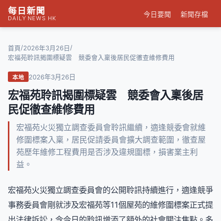
每日新聞
今日要聞
新聞存檔
DAILY NEWS HK
/
/
首頁
2026年3月26日
宏福苑聆訊揭圍標疑雲 競委會入稟後居民促徹查維修費用
2026年3月26日
本地
宏福苑聆訊揭圍標疑雲 競委會入稟後居
民促徹查維修費用
宏福苑火災獨立調查委員會聆訊繼續，適逢競委會就維
修圍標案入稟，居民促請委員會擴大調查範圍，徹查屋
苑歷年維修工程費用是否涉及違規圍標，損害業主利
益。
宏福苑火災獨立調查委員會的公開聆訊持續進行，適逢競爭
事務委員會剛就涉及宏福苑等11個屋苑的維修圍標案正式提
出法律訴訟，令今日的聆訊增添了額外的社會關注焦點。多