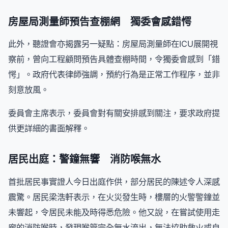
房屋局測量師預告查棚網 獨委會感錯愕
此外，聽證會亦揭露另一疑點：房屋局測量師在ICU展開視
察前，曾向工程顧問預告具體查棚時間，令獨委會感到「錯
愕」。政府代表律師強調，預約行為是正常工作程序，並非
刻意放風。
委員會主席表示，委員會對有關安排感到關注，要求政府提
供更詳細的書面解釋。
居民出庭：警鐘無響 消防喉無水
首批居民事實證人今日出庭作供，部分居民的陳述令人深感
震驚。居民梁浩軒表示，在火災發生時，樓層的火警警鐘並
未響起，令居民未能及時得悉危險。他又說，在嘗試使用走
廊的消防喉時，發現喉管完全無水流出，無法協助救火或自