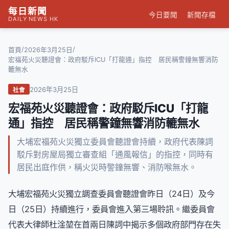
每日新聞
今日要聞
新聞存檔
DAILY NEWS HK
/
/
首頁
2026年3月25日
宏福苑火災聽證會：政府駁斥ICU「打龍通」指控 居民稱警鐘無響消防
轆無水
2026年3月25日
社會
宏福苑火災聽證會：政府駁斥ICU「打龍
通」指控 居民稱警鐘無響消防轆無水
大埔宏福苑火災獨立委員會聽證會持續，政府代表陳詞
駁斥對房屋局獨立審查組「通風報信」的指控，同時有
居民出庭作供，稱火災時警鐘無響、消防喉無水。
大埔宏福苑火災獨立調查委員會聽證會昨日（24日）及今
日（25日）持續進行，委員會進入第三場聆訊。繼委員會
代表大律師杜淦堃在首兩日陳詞中揭示多個政府部門存在失