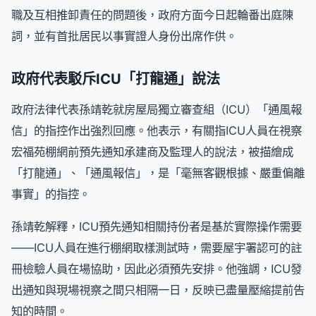
職及互相推卸責任的問題後，政府方面今日起輪番出庭陳
詞，並有首批居民以事實證人身份出席作供。
政府代表駁斥ICU「打龍通」說法
政府法律代表孫靖乾就房屋局獨立審查組（ICU）「通風報
信」的指控作出強烈回應。他表示，有關指ICU人員在視察
宏福苑棚網前預先通知承建商及監理人的說法，被描繪成
「打龍通」、「通風報信」，是「毫無客觀根據、嚴重偏離
事實」的指控。
孫靖乾解釋，ICU預先通知相關持份者是基於實際操作需要
——ICU人員在進行棚網取樣測試時，需要屋宇署認可的註
冊檢驗人員在場協助，因此必須預先安排。他強調，ICU發
出通知與現場視察之間只相隔一日，反映已盡量壓縮提前告
知的時間。