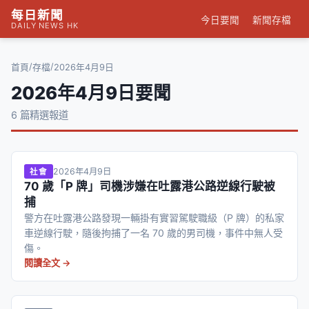
每日新聞
今日要聞
新聞存檔
DAILY NEWS HK
/
/
首頁
存檔
2026年4月9日
2026年4月9日要聞
6 篇精選報道
2026年4月9日
社會
70 歲「P 牌」司機涉嫌在吐露港公路逆線行駛被
捕
警方在吐露港公路發現一輛掛有實習駕駛職級（P 牌）的私家
車逆線行駛，隨後拘捕了一名 70 歲的男司機，事件中無人受
傷。
閱讀全文 →