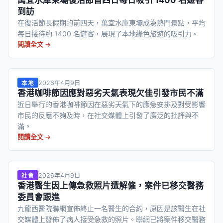
萬宜水庫東壩復活節首四日每日吸引 1400 名遊客
到訪
在復活節長假期的前四天，萬宜水庫東壩成為熱門景點，平均
每日接待約 1400 名遊客，展現了本地綠色旅遊的吸引力。
閱讀全文 →
2026年4月9日
本地
香港咖啡節因應對惡劣天氣表現欠佳引發市民不滿
近日舉行的香港咖啡節因在惡劣天氣下的應急安排及對受影響
市民的反應不夠及時，在社交媒體上引發了廣泛的批評與不
滿。
閱讀全文 →
2026年4月9日
社會
香港醫生因上傳急救照片遭解僱，案件已移交醫務
委員會跟進
九龍西醫院聯網宣佈終止一名醫生的合約，原因是該醫生在社
交媒體上發佈了病人接受急救的照片。聯網已將案件移交醫務